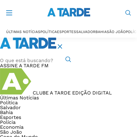
ÚLTIMAS NOTÍCIAS
POLÍTICA
ESPORTES
SALVADOR
BAHIA
SÃO JOÃO
POLÍC
ASSINE
A TARDE FM
CLUBE A TARDE
EDIÇÃO DIGITAL
Últimas Notícias
Política
Salvador
Bahia
Esportes
Polícia
Economia
São João
Copa do Mundo