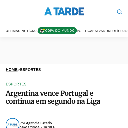
COPA DO MUNDO
ÚLTIMAS NOTÍCIAS
POLÍTICA
SALVADOR
POLÍCIA
BA
HOME
>
ESPORTES
ESPORTES
Argentina vence Portugal e
continua em segundo na Liga
Por
Agencia Estado
06/08/2006 - 16:25 h