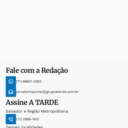
Fale com a Redação
(71) 99601-0020
jornalismoportal@grupoatarde.com.br
Assine
A TARDE
Salvador e Região Metropolitana
(71) 2886-1613
Demais localidades