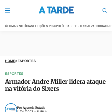
ÚLTIMAS NOTÍCIAS
ELEIÇÕES 2026
POLÍTICA
ESPORTES
SALVADOR
BAHIA
P
HOME
>
ESPORTES
ESPORTES
Armador Andre Miller lidera ataque
na vitória do Sixers
Por
Agencia Estado
11/04/2007 - 11:58 h