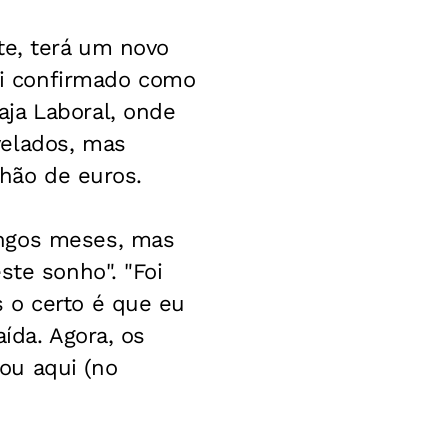
te, terá um novo
foi confirmado como
ja Laboral, onde
velados, mas
lhão de euros.
ongos meses, mas
ste sonho". "Foi
 o certo é que eu
ída. Agora, os
ou aqui (no