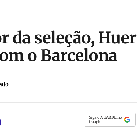
 da seleção, Huer
com o Barcelona
ado
Siga o
A TARDE
no
Google