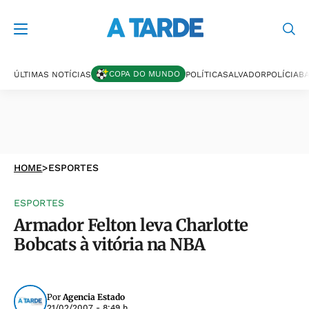
COPA DO MUNDO
ÚLTIMAS NOTÍCIAS
POLÍTICA
SALVADOR
POLÍCIA
BA
HOME
>
ESPORTES
ESPORTES
Armador Felton leva Charlotte
Bobcats à vitória na NBA
Por
Agencia Estado
21/02/2007 - 8:49 h