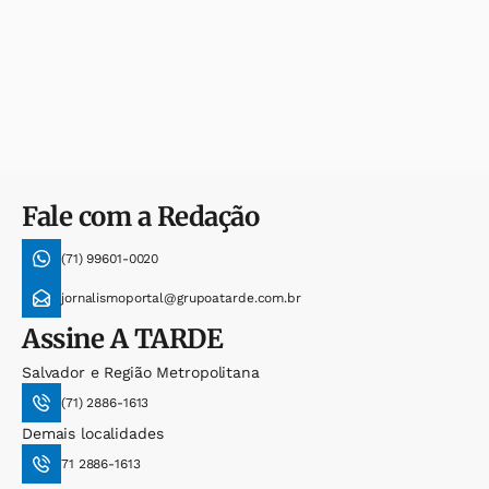
Fale com a Redação
(71) 99601-0020
jornalismoportal@grupoatarde.com.br
Assine
A TARDE
Salvador e Região Metropolitana
(71) 2886-1613
Demais localidades
71 2886-1613