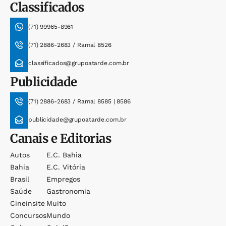
Classificados
(71) 99965-8961
(71) 2886-2683 / Ramal 8526
classificados@grupoatarde.com.br
Publicidade
(71) 2886-2683 / Ramal 8585 | 8586
publicidade@grupoatarde.com.br
Canais e Editorias
Autos
E.c. Bahia
Bahia
E.c. Vitória
Brasil
Empregos
Saúde
Gastronomia
Cineinsite
Muito
Concursos
Mundo