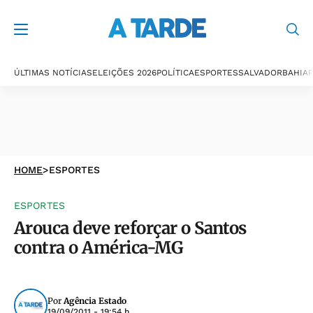
ÚLTIMAS NOTÍCIAS
ELEIÇÕES 2026
POLÍTICA
ESPORTES
SALVADOR
BAHIA
P
HOME
>
ESPORTES
ESPORTES
Arouca deve reforçar o Santos
contra o América-MG
Por
Agência Estado
19/09/2011 - 19:54 h