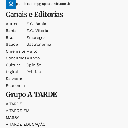
publicidade@grupoatarde.com.br
Canais e Editorias
Autos
E.c. Bahia
Bahia
E.c. Vitória
Brasil
Empregos
Saúde
Gastronomia
Cineinsite
Muito
Concursos
Mundo
Cultura
Opinião
Digital
Política
Salvador
Economia
Grupo
A TARDE
A TARDE
A TARDE FM
MASSA!
A TARDE EDUCAÇÃO