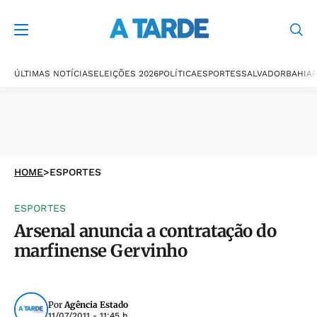
ÚLTIMAS NOTÍCIAS
ELEIÇÕES 2026
POLÍTICA
ESPORTES
SALVADOR
BAHIA
P
HOME
>
ESPORTES
ESPORTES
Arsenal anuncia a contratação do
marfinense Gervinho
Por
Agência Estado
11/07/2011 - 11:45 h