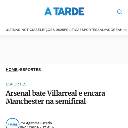
ÚLTIMAS NOTÍCIAS
ELEIÇÕES 2026
POLÍTICA
ESPORTES
SALVADOR
BAHIA
P
HOME
>
ESPORTES
ESPORTES
Arsenal bate Villarreal e encara
Manchester na semifinal
Por
Agencia Estado
15/04/2009 - 17:41 h