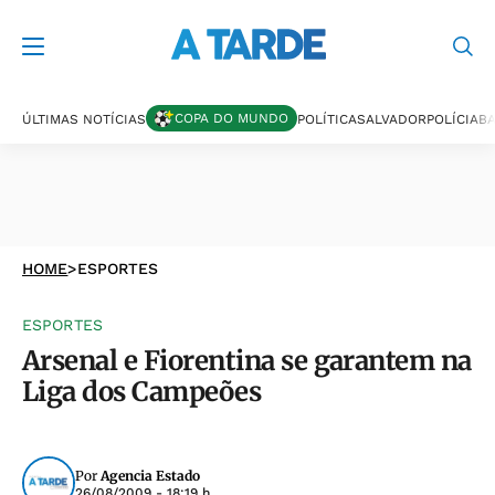
COPA DO MUNDO
ÚLTIMAS NOTÍCIAS
POLÍTICA
SALVADOR
POLÍCIA
BA
HOME
>
ESPORTES
ESPORTES
Arsenal e Fiorentina se garantem na
Liga dos Campeões
Por
Agencia Estado
26/08/2009 - 18:19 h