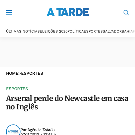
ÚLTIMAS NOTÍCIAS
ELEIÇÕES 2026
POLÍTICA
ESPORTES
SALVADOR
BAHIA
P
HOME
>
ESPORTES
ESPORTES
Arsenal perde do Newcastle em casa
no Inglês
Por
Agência Estado
07/11/2010 - 12:48 h