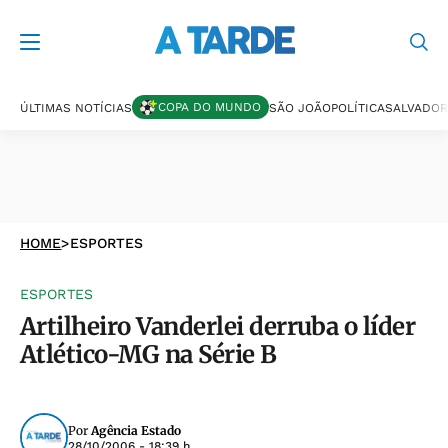
COPA DO MUNDO
ÚLTIMAS NOTÍCIAS
SÃO JOÃO
POLÍTICA
SALVADOR
HOME
>
ESPORTES
ESPORTES
Artilheiro Vanderlei derruba o líder
Atlético-MG na Série B
Por
Agência Estado
28/10/2006 - 18:39 h