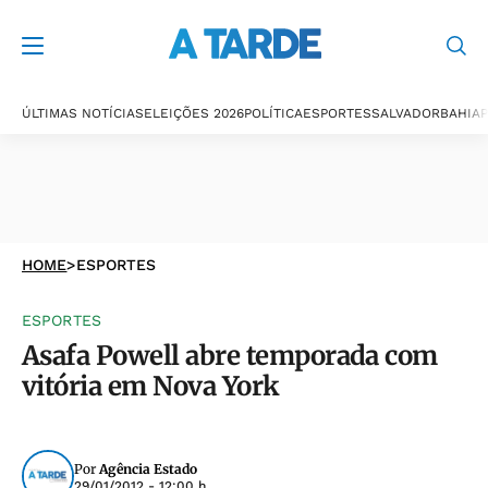
ÚLTIMAS NOTÍCIAS
ELEIÇÕES 2026
POLÍTICA
ESPORTES
SALVADOR
BAHIA
P
HOME
>
ESPORTES
ESPORTES
Asafa Powell abre temporada com
vitória em Nova York
Por
Agência Estado
29/01/2012 - 12:00 h