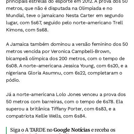
principais estrelas do esporte em 2012. A prova dos 50
metros, que não é disputada na Olimpíada e no
Mundial, teve o jamaicano Nesta Carter em segundo
lugar, com 5s67, seguido pelo norte-americano Trell
Kimons, com 5s68.
A Jamaica também dominou a versão feminino dos 50
metros vencida por Veronica Campbell-Brown,
bicampeã olímpica dos 200 metros, com o tempo de
6s08. A norte-americana Jessica Young, com 6s20, e a
nigeriana Gloria Asumnu, com 6s22, completaram o
pódio.
Já a norte-americana Lolo Jones venceu a prova dos
50 metros com barreiras, com o tempo de 6s78. Ela
superou a britânica Tiffany Porter, com 6s83, e a
compatriota Kellie Wells, com 6s84.
Siga o A TARDE no
Google Notícias
e receba os