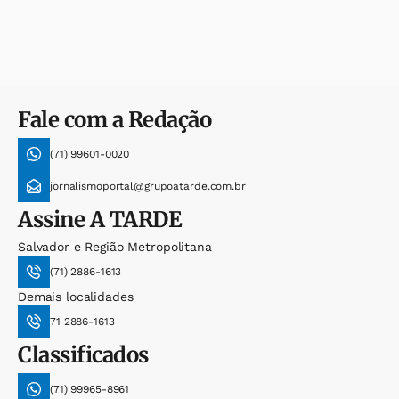
Fale com a Redação
(71) 99601-0020
jornalismoportal@grupoatarde.com.br
Assine
A TARDE
Salvador e Região Metropolitana
(71) 2886-1613
Demais localidades
71 2886-1613
Classificados
(71) 99965-8961