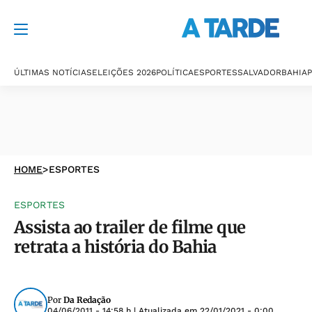
ÚLTIMAS NOTÍCIAS
ELEIÇÕES 2026
POLÍTICA
ESPORTES
SALVADOR
BAHIA
P
HOME
>
ESPORTES
ESPORTES
Assista ao trailer de filme que
retrata a história do Bahia
Por
Da Redação
04/06/2011 - 14:58 h
| Atualizada em
22/01/2021 - 0:00