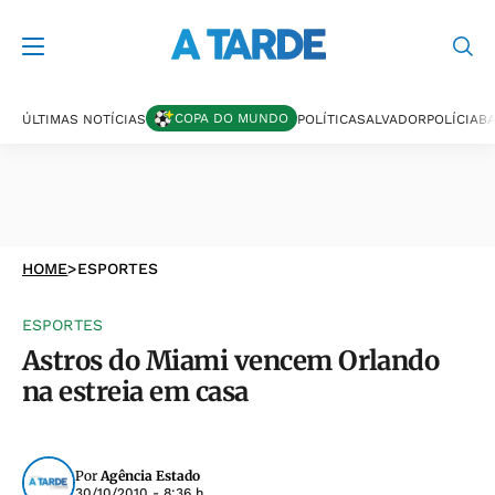
COPA DO MUNDO
ÚLTIMAS NOTÍCIAS
POLÍTICA
SALVADOR
POLÍCIA
BA
HOME
>
ESPORTES
ESPORTES
Astros do Miami vencem Orlando
na estreia em casa
Por
Agência Estado
30/10/2010 - 8:36 h