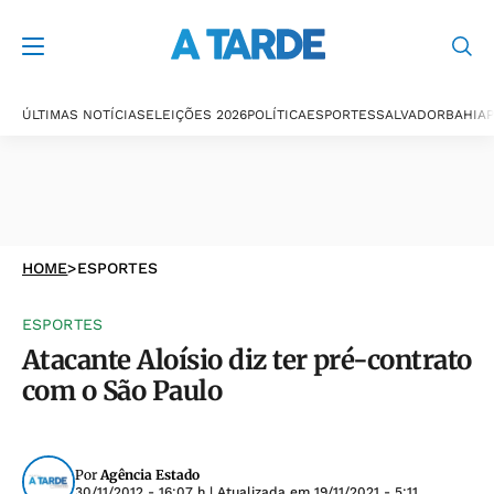
ÚLTIMAS NOTÍCIAS
ELEIÇÕES 2026
POLÍTICA
ESPORTES
SALVADOR
BAHIA
P
HOME
>
ESPORTES
ESPORTES
Atacante Aloísio diz ter pré-contrato
com o São Paulo
Por
Agência Estado
30/11/2012 - 16:07 h
| Atualizada em
19/11/2021 - 5:11