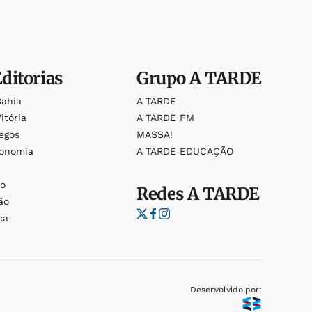
Editorias
Grupo
A TARDE
Bahia
A TARDE
itória
A TARDE FM
egos
MASSA!
ronomia
A TARDE EDUCAÇÃO
o
o
Redes
A TARDE
ão
ca
Desenvolvido por: