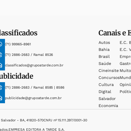
lassificados
Canais e 
Autos
E.c. 
(71) 99965-8961
Bahia
E.c. V
(71) 2886-2683 / Ramal 8526
Brasil
Empr
Saúde
Gast
classificados@grupoatarde.com.br
Cineinsite
Muit
ublicidade
Concursos
Mund
Cultura
Opini
(71) 2886-2683 / Ramal 8585 | 8586
Digital
Políti
publicidade@grupoatarde.com.br
Salvador
Economia
, Salvador - BA, 41820-570
CNPJ nº 15.111.297/0001-30
ados.
EMPRESA EDITORA A TARDE S.A.