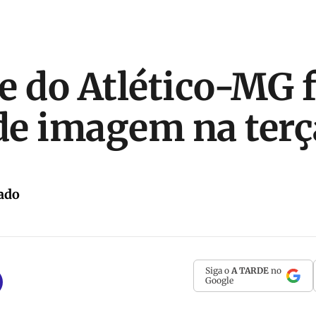
e do Atlético-MG 
e imagem na terç
ado
Siga o
A TARDE
no
Google