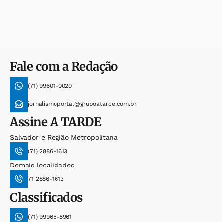
Fale com a Redação
(71) 99601-0020
jornalismoportal@grupoatarde.com.br
Assine
A TARDE
Salvador e Região Metropolitana
(71) 2886-1613
Demais localidades
71 2886-1613
Classificados
(71) 99965-8961