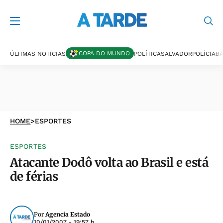
COPA DO MUNDO
ÚLTIMAS NOTÍCIAS
POLÍTICA
SALVADOR
POLÍCIA
BA
HOME
>
ESPORTES
ESPORTES
Atacante Dodô volta ao Brasil e está
de férias
Por
Agencia Estado
10/01/2007 - 19:57 h