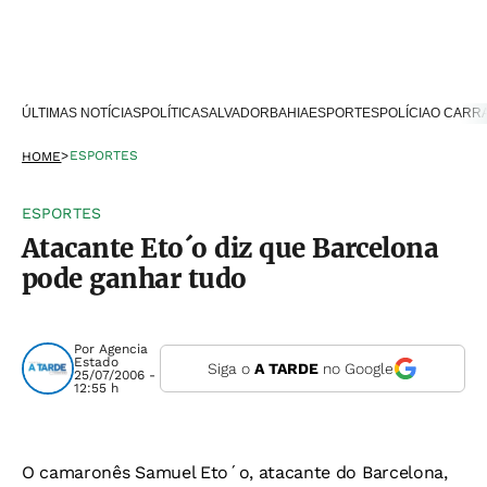
ÚLTIMAS NOTÍCIAS
POLÍTICA
SALVADOR
BAHIA
ESPORTES
POLÍCIA
O CARR
>
ESPORTES
HOME
ESPORTES
Atacante Eto´o diz que Barcelona
pode ganhar tudo
Por
Agencia
Estado
Siga o
A TARDE
no Google
25/07/2006 -
12:55 h
O camaronês Samuel Eto´o, atacante do Barcelona,