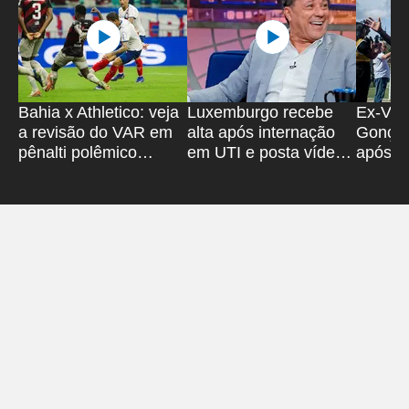
Bahia x Athletico: veja
Luxemburgo recebe
Ex-Vitó
a revisão do VAR em
alta após internação
Gonçal
pênalti polêmico
em UTI e posta vídeo;
após sa
anulado
assista
'Super