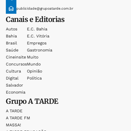
publicidade@grupoatarde.com.br
Canais e Editorias
Autos
E.c. Bahia
Bahia
E.c. Vitória
Brasil
Empregos
Saúde
Gastronomia
Cineinsite
Muito
Concursos
Mundo
Cultura
Opinião
Digital
Política
Salvador
Economia
Grupo
A TARDE
A TARDE
A TARDE FM
MASSA!