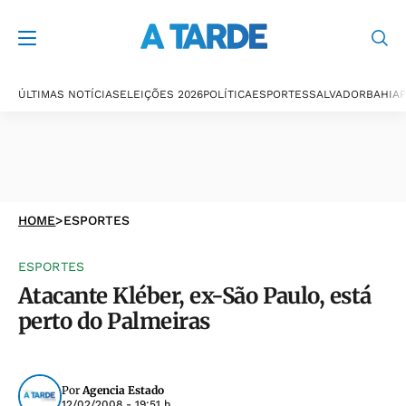
ÚLTIMAS NOTÍCIAS
ELEIÇÕES 2026
POLÍTICA
ESPORTES
SALVADOR
BAHIA
P
HOME
>
ESPORTES
ESPORTES
Atacante Kléber, ex-São Paulo, está
perto do Palmeiras
Por
Agencia Estado
12/02/2008 - 19:51 h