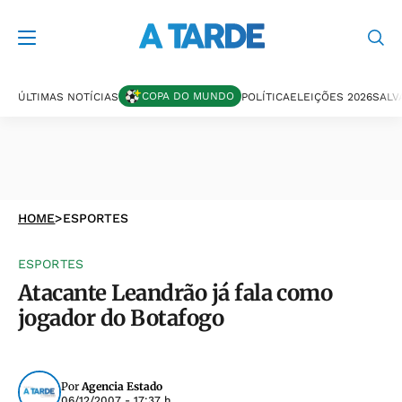
COPA DO MUNDO
ÚLTIMAS NOTÍCIAS
POLÍTICA
ELEIÇÕES 2026
SALV
HOME
>
ESPORTES
ESPORTES
Atacante Leandrão já fala como
jogador do Botafogo
Por
Agencia Estado
06/12/2007 - 17:37 h