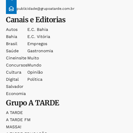
publicidade@grupoatarde.com.br
Canais e Editorias
Autos
E.c. Bahia
Bahia
E.c. Vitória
Brasil
Empregos
Saúde
Gastronomia
Cineinsite
Muito
Concursos
Mundo
Cultura
Opinião
Digital
Política
Salvador
Economia
Grupo
A TARDE
A TARDE
A TARDE FM
MASSA!