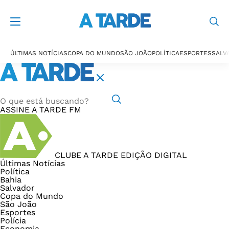
ÚLTIMAS NOTÍCIAS
COPA DO MUNDO
SÃO JOÃO
POLÍTICA
ESPORTES
SALV
ASSINE
A TARDE FM
CLUBE A TARDE
EDIÇÃO DIGITAL
Últimas Notícias
Política
Bahia
Salvador
Copa do Mundo
São João
Esportes
Polícia
Economia