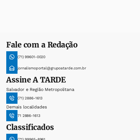
Fale com a Redação
(71) 99601-0020
jornalismoportal@grupoatarde.com.br
Assine
A TARDE
Salvador e Região Metropolitana
(71) 2886-1613
Demais localidades
71 2886-1613
Classificados
(71) 99965-8961