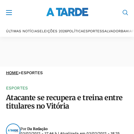
ÚLTIMAS NOTÍCIAS
ELEIÇÕES 2026
POLÍTICA
ESPORTES
SALVADOR
BAHIA
P
HOME
>
ESPORTES
ESPORTES
Atacante se recupera e treina entre
titulares no Vitória
Por
Da Redação
03/02/2012 - 17:44 h
| Atualizada em
03/02/2012 - 18:25