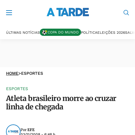
COPA DO MUNDO
ÚLTIMAS NOTÍCIAS
POLÍTICA
ELEIÇÕES 2026
SALV
HOME
>
ESPORTES
ESPORTES
Atleta brasileiro morre ao cruzar
linha de chegada
Por
EFE
03/11/2008 - 6:48 h