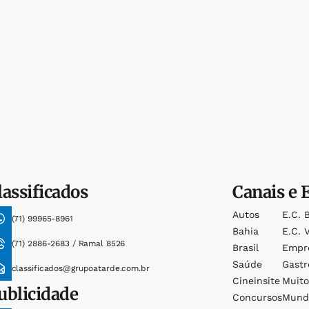
lassificados
Canais e 
Autos
E.c. 
(71) 99965-8961
Bahia
E.c. V
(71) 2886-2683 / Ramal 8526
Brasil
Empr
Saúde
Gast
classificados@grupoatarde.com.br
Cineinsite
Muit
ublicidade
Concursos
Mund