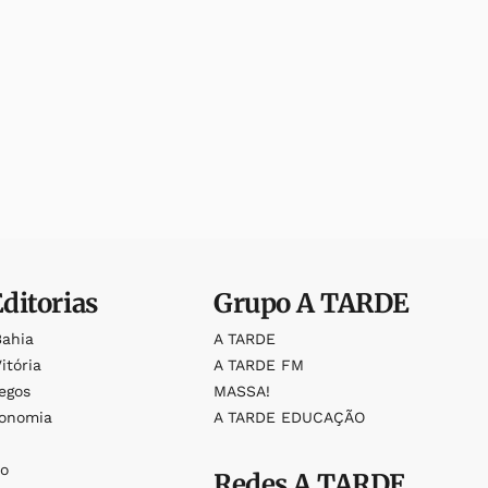
Editorias
Grupo
A TARDE
Bahia
A TARDE
itória
A TARDE FM
egos
MASSA!
ronomia
A TARDE EDUCAÇÃO
o
o
Redes
A TARDE