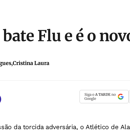
 bate Flu e é o nov
gues,Cristina Laura
Siga o
A TARDE
no
Google
o da torcida adversária, o Atlético de Al