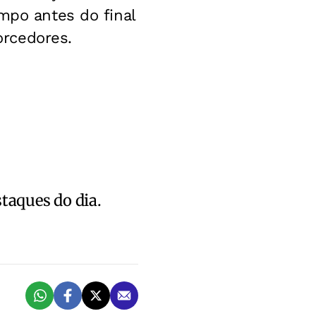
mpo antes do final
orcedores.
staques do dia.