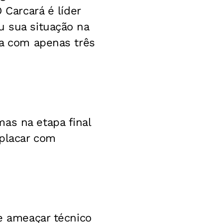
 Carcará é líder
u sua situação na
na com apenas três
as na etapa final
 placar com
de ameaçar técnico