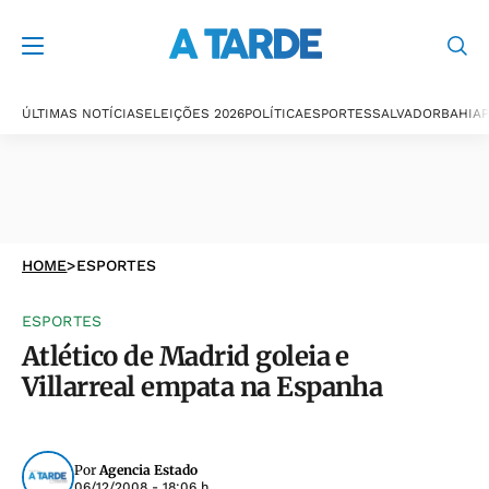
ÚLTIMAS NOTÍCIAS
ELEIÇÕES 2026
POLÍTICA
ESPORTES
SALVADOR
BAHIA
P
HOME
>
ESPORTES
ESPORTES
Atlético de Madrid goleia e
Villarreal empata na Espanha
Por
Agencia Estado
06/12/2008 - 18:06 h