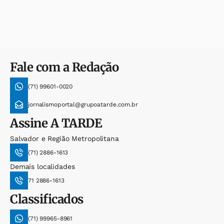
Fale com a Redação
(71) 99601-0020
jornalismoportal@grupoatarde.com.br
Assine
A TARDE
Salvador e Região Metropolitana
(71) 2886-1613
Demais localidades
71 2886-1613
Classificados
(71) 99965-8961