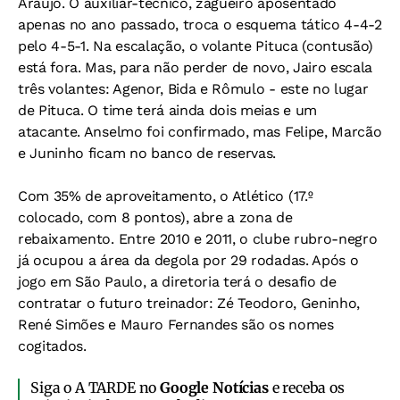
Araújo. O auxiliar-técnico, zagueiro aposentado
apenas no ano passado, troca o esquema tático 4-4-2
pelo 4-5-1. Na escalação, o volante Pituca (contusão)
está fora. Mas, para não perder de novo, Jairo escala
três volantes: Agenor, Bida e Rômulo - este no lugar
de Pituca. O time terá ainda dois meias e um
atacante. Anselmo foi confirmado, mas Felipe, Marcão
e Juninho ficam no banco de reservas.
Com 35% de aproveitamento, o Atlético (17.º
colocado, com 8 pontos), abre a zona de
rebaixamento. Entre 2010 e 2011, o clube rubro-negro
já ocupou a área da degola por 29 rodadas. Após o
jogo em São Paulo, a diretoria terá o desafio de
contratar o futuro treinador: Zé Teodoro, Geninho,
René Simões e Mauro Fernandes são os nomes
cogitados.
Siga o A TARDE no
Google Notícias
e receba os