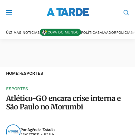
COPA DO MUNDO
ÚLTIMAS NOTÍCIAS
POLÍTICA
SALVADOR
POLÍCIA
BA
HOME
>
ESPORTES
ESPORTES
Atlético-GO encara crise interna e
São Paulo no Morumbi
Por
Agência Estado
23/07/2011 - 8:18 h