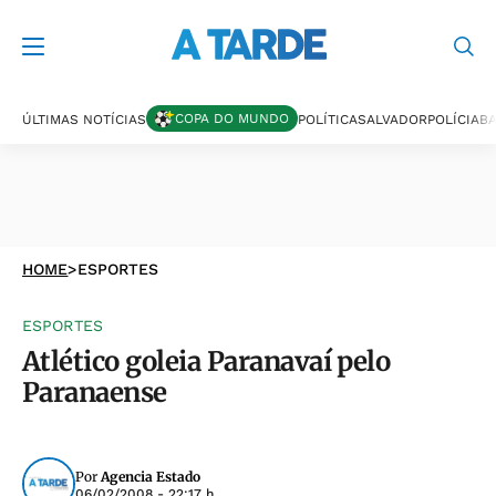
COPA DO MUNDO
ÚLTIMAS NOTÍCIAS
POLÍTICA
SALVADOR
POLÍCIA
BA
HOME
>
ESPORTES
ESPORTES
Atlético goleia Paranavaí pelo
Paranaense
Por
Agencia Estado
06/02/2008 - 22:17 h