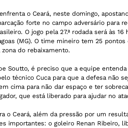
 enfrenta o Ceará, neste domingo, apostan
arcação forte no campo adversário para ree
ileiro. O jogo pela 27.ª rodada será às 16 
goas (MG). O time mineiro tem 25 pontos e
a zona do rebaixamento.
lipe Soutto, é preciso que a equipe entenda 
elo técnico Cuca para que a defesa não se
 em cima para não dar espaço e ter sobre
ogador, que está liberado para ajudar no at
tra o Ceará, além da pressão por um resulta
es importantes: o goleiro Renan Ribeiro, li