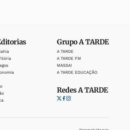
Editorias
Grupo
A TARDE
Bahia
A TARDE
itória
A TARDE FM
egos
MASSA!
ronomia
A TARDE EDUCAÇÃO
o
o
Redes
A TARDE
ão
ca
Desenvolvido por: