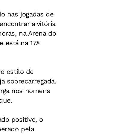
do nas jogadas de
ncontrar a vitória
horas, na Arena do
 está na 17.ª
o estilo de
ja sobrecarregada.
carga nos homens
aque.
do positivo, o
berado pela