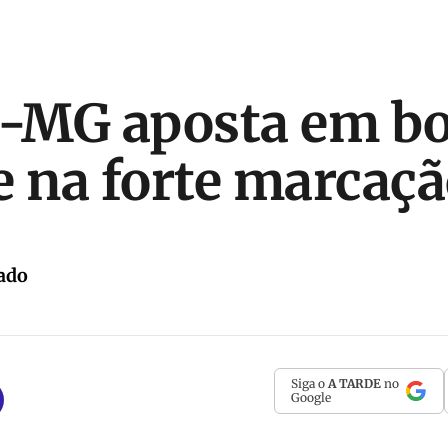
o-MG aposta em bo
e na forte marcaç
ado
Siga o
A TARDE
no
Google