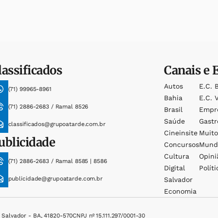
lassificados
Canais e 
Autos
E.c. 
(71) 99965-8961
Bahia
E.c. V
(71) 2886-2683 / Ramal 8526
Brasil
Empr
Saúde
Gast
classificados@grupoatarde.com.br
Cineinsite
Muit
ublicidade
Concursos
Mund
Cultura
Opini
(71) 2886-2683 / Ramal 8585 | 8586
Digital
Políti
publicidade@grupoatarde.com.br
Salvador
Economia
, Salvador - BA, 41820-570
CNPJ nº 15.111.297/0001-30