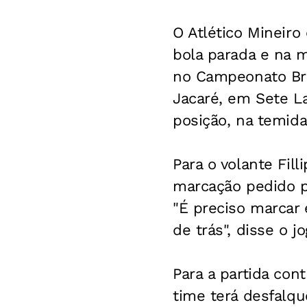
O Atlético Mineiro
bola parada e na m
no Campeonato Bras
Jacaré, em Sete La
posição, na temid
Para o volante Fil
marcação pedido p
"É preciso marcar
de trás", disse o j
Para a partida con
time terá desfalqu