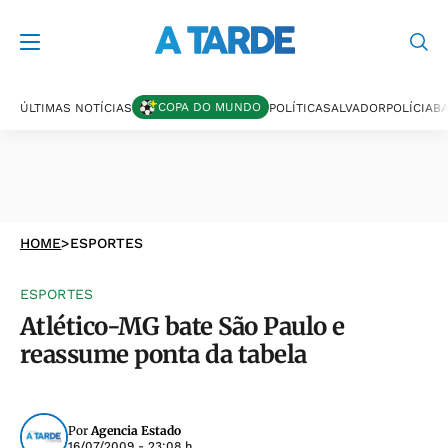
COPA DO MUNDO
ÚLTIMAS NOTÍCIAS
POLÍTICA
SALVADOR
POLÍCIA
BA
HOME
>
ESPORTES
ESPORTES
Atlético-MG bate São Paulo e
reassume ponta da tabela
Por
Agencia Estado
16/07/2009 - 23:08 h