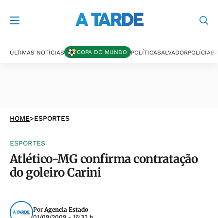
COPA DO MUNDO
ÚLTIMAS NOTÍCIAS
POLÍTICA
SALVADOR
POLÍCIA
BA
HOME
>
ESPORTES
ESPORTES
Atlético-MG confirma contratação
do goleiro Carini
Por
Agencia Estado
01/09/2009 - 16:33 h