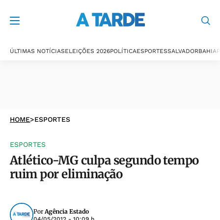
ÚLTIMAS NOTÍCIAS
ELEIÇÕES 2026
POLÍTICA
ESPORTES
SALVADOR
BAHIA
P
HOME
>
ESPORTES
ESPORTES
Atlético-MG culpa segundo tempo
ruim por eliminação
Por
Agência Estado
04/05/2012 - 10:09 h