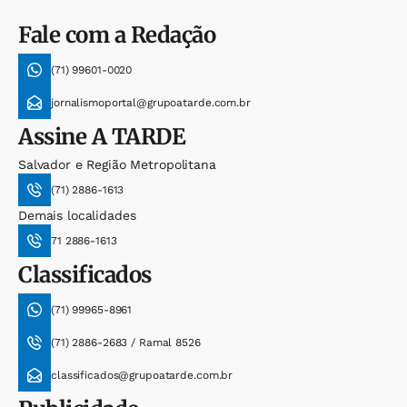
Fale com a Redação
(71) 99601-0020
jornalismoportal@grupoatarde.com.br
Assine
A TARDE
Salvador e Região Metropolitana
(71) 2886-1613
Demais localidades
71 2886-1613
Classificados
(71) 99965-8961
(71) 2886-2683 / Ramal 8526
classificados@grupoatarde.com.br