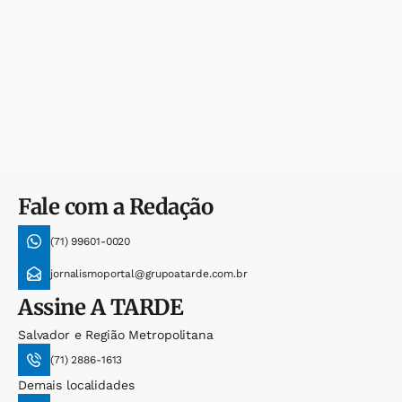
Fale com a Redação
(71) 99601-0020
jornalismoportal@grupoatarde.com.br
Assine
A TARDE
Salvador e Região Metropolitana
(71) 2886-1613
Demais localidades