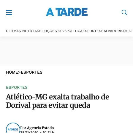
ÚLTIMAS NOTÍCIAS
ELEIÇÕES 2026
POLÍTICA
ESPORTES
SALVADOR
BAHIA
P
HOME
>
ESPORTES
ESPORTES
Atlético-MG exalta trabalho de
Dorival para evitar queda
Por
Agencia Estado
29/11/2010 - 10:11 h