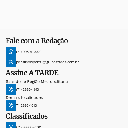
Fale com a Redação
(71) 99601-0020
jornalismoportal@grupoatarde.com.br
Assine
A TARDE
Salvador e Região Metropolitana
(71) 2886-1613
Demais localidades
71 2886-1613
Classificados
(71) 99965-8961