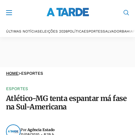
ÚLTIMAS NOTÍCIAS
ELEIÇÕES 2026
POLÍTICA
ESPORTES
SALVADOR
BAHIA
P
HOME
>
ESPORTES
ESPORTES
Atlético-MG tenta espantar má fase
na Sul-Americana
Por
Agência Estado
11/08/2010 - 8:19 h