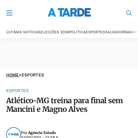
ÚLTIMAS NOTÍCIAS
ELEIÇÕES 2026
POLÍTICA
ESPORTES
SALVADOR
BAHIA
P
HOME
>
ESPORTES
ESPORTES
Atlético-MG treina para final sem
Mancini e Magno Alves
Por
Agencia Estado
03/05/2011 - 13:09 h