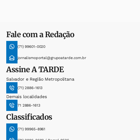
Fale com a Redação
(71) 99601-0020
jornalismoportal@grupoatarde.com.br
Assine
A TARDE
Salvador e Região Metropolitana
(71) 2886-1613
Demais localidades
71 2886-1613
Classificados
(71) 99965-8961