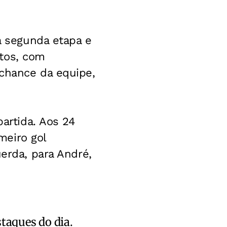
na segunda etapa e
utos, com
 chance da equipe,
partida. Aos 24
meiro gol
uerda, para André,
staques do dia.