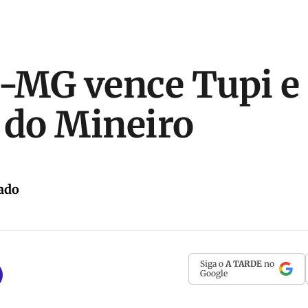
o-MG vence Tupi e 
 do Mineiro
ado
Siga o
A TARDE
no
Google