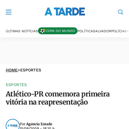
COPA DO MUNDO
ÚLTIMAS NOTÍCIAS
POLÍTICA
SALVADOR
POLÍCIA
BA
HOME
>
ESPORTES
ESPORTES
Atlético-PR comemora primeira
vitória na reapresentação
Por
Agencia Estado
15/06/2009 - 18:10 h