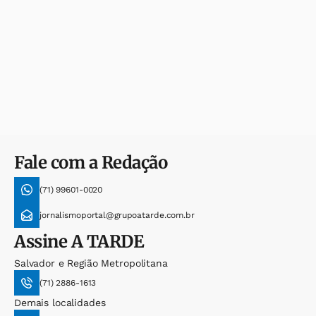
Fale com a Redação
(71) 99601-0020
jornalismoportal@grupoatarde.com.br
Assine
A TARDE
Salvador e Região Metropolitana
(71) 2886-1613
Demais localidades