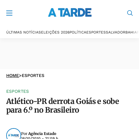
ÚLTIMAS NOTÍCIAS
ELEIÇÕES 2026
POLÍTICA
ESPORTES
SALVADOR
BAHIA
P
HOME
>
ESPORTES
ESPORTES
Atlético-PR derrota Goiás e sobe
para 6.º no Brasileiro
Por
Agência Estado
16/10/2010 - 21:09 h