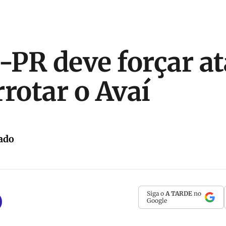
o-PR deve forçar a
rrotar o Avaí
ado
Siga o
A TARDE
no
Google