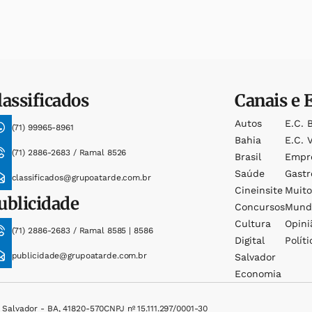
lassificados
Canais e 
Autos
E.c. 
(71) 99965-8961
Bahia
E.c. V
(71) 2886-2683 / Ramal 8526
Brasil
Empr
Saúde
Gast
classificados@grupoatarde.com.br
Cineinsite
Muit
ublicidade
Concursos
Mund
Cultura
Opini
(71) 2886-2683 / Ramal 8585 | 8586
Digital
Políti
publicidade@grupoatarde.com.br
Salvador
Economia
, Salvador - BA, 41820-570
CNPJ nº 15.111.297/0001-30