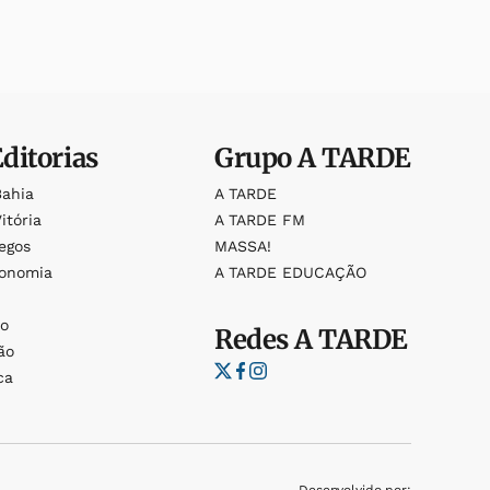
Editorias
Grupo
A TARDE
Bahia
A TARDE
itória
A TARDE FM
egos
MASSA!
ronomia
A TARDE EDUCAÇÃO
o
o
Redes
A TARDE
ão
ca
Desenvolvido por: