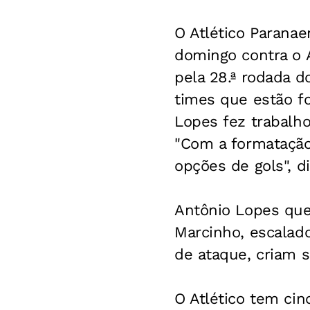
O Atlético Paranae
domingo contra o A
pela 28.ª rodada d
times que estão fo
Lopes fez trabalho
"Com a formatação
opções de gols", di
Antônio Lopes quer
Marcinho, escalad
de ataque, criam s
O Atlético tem cin