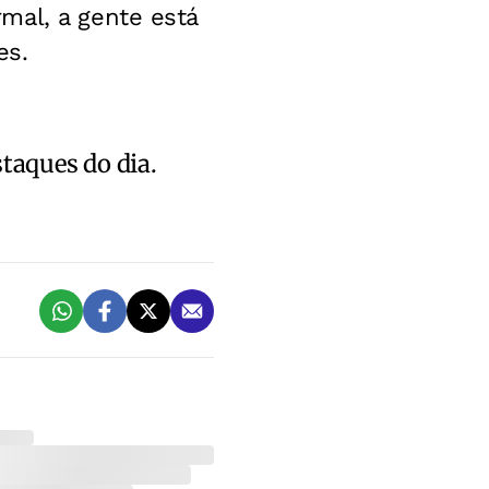
mal, a gente está
es.
staques do dia.