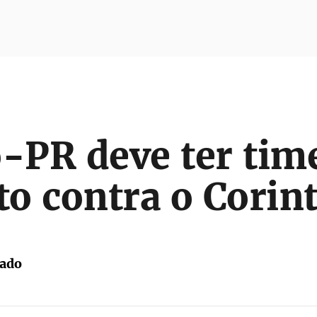
o-PR deve ter tim
o contra o Corin
tado