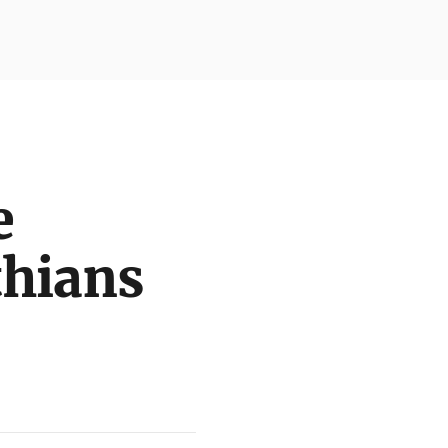
e
thians