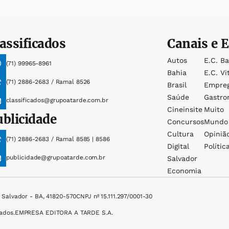
assificados
Canais e E
Autos
E.c. B
(71) 99965-8961
Bahia
E.c. Vi
(71) 2886-2683 / Ramal 8526
Brasil
Empre
Saúde
Gastro
classificados@grupoatarde.com.br
Cineinsite
Muito
ublicidade
Concursos
Mundo
Cultura
Opiniã
(71) 2886-2683 / Ramal 8585 | 8586
Digital
Polític
publicidade@grupoatarde.com.br
Salvador
Economia
, Salvador - BA, 41820-570
CNPJ nº 15.111.297/0001-30
ados.
EMPRESA EDITORA A TARDE S.A.