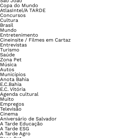
São João
Copa do Mundo
AtlasIntel/A TARDE
Concursos
Cultura
Brasil
Mundo
Entretenimento
Cineinsite / Filmes em Cartaz
Entrevistas
Turismo
Saúde
Zona Pet
Música
Autos
Municípios
Anota Bahia
E.C.Bahia
E.C. Vitória
Agenda cultural
Muito
Empregos
Televisão
Cinema
Aniversário de Salvador
A Tarde Educação
A Tarde ESG
A Tarde Agro