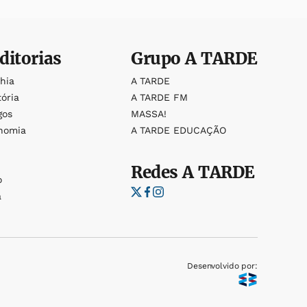
ditorias
Grupo
A TARDE
ahia
A TARDE
tória
A TARDE FM
gos
MASSA!
nomia
A TARDE EDUCAÇÃO
Redes
A TARDE
o
a
Desenvolvido por: