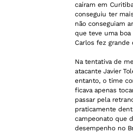
caíram em Curitiba 
conseguiu ter mais
não conseguiam arr
que teve uma boa o
Carlos fez grande 
Na tentativa de me
atacante Javier To
entanto, o time c
ficava apenas toc
passar pela retran
praticamente dent
campeonato que de
desempenho no Bra