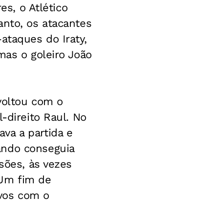
es, o Atlético
anto, os atacantes
ataques do Iraty,
mas o goleiro João
voltou com o
-direito Raul. No
va a partida e
ando conseguia
sões, às vezes
 Um fim de
vos com o