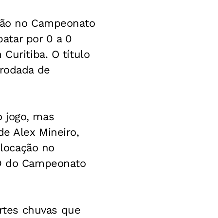
ação no Campeonato
atar por 0 a 0
Curitiba. O título
 rodada de
o jogo, mas
de Alex Mineiro,
olocação no
 D do Campeonato
rtes chuvas que