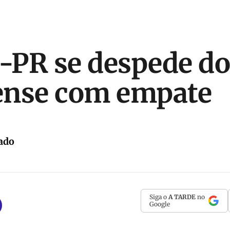
o-PR se despede do
ense com empate
ado
Siga o
A TARDE
no
Google