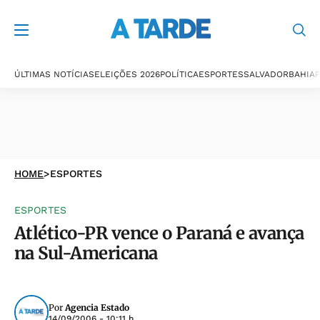
ÚLTIMAS NOTÍCIAS
ELEIÇÕES 2026
POLÍTICA
ESPORTES
SALVADOR
BAHIA
P
HOME
>
ESPORTES
ESPORTES
Atlético-PR vence o Paraná e avança
na Sul-Americana
Por
Agencia Estado
14/09/2006 - 10:11 h