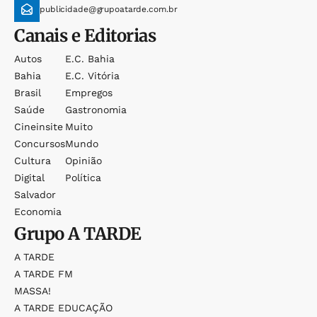
publicidade@grupoatarde.com.br
Canais e Editorias
Autos
E.c. Bahia
Bahia
E.c. Vitória
Brasil
Empregos
Saúde
Gastronomia
Cineinsite
Muito
Concursos
Mundo
Cultura
Opinião
Digital
Política
Salvador
Economia
Grupo
A TARDE
A TARDE
A TARDE FM
MASSA!
A TARDE EDUCAÇÃO