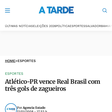
ÚLTIMAS NOTÍCIAS
ELEIÇÕES 2026
POLÍTICA
ESPORTES
SALVADOR
BAHIA
P
HOME
>
ESPORTES
ESPORTES
Atlético-PR vence Real Brasil com
três gols de zagueiros
Por
Agencia Estado
12/01/2008 - 17:53 h