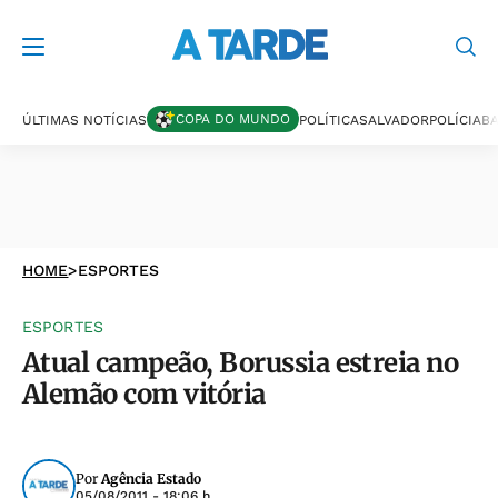
COPA DO MUNDO
ÚLTIMAS NOTÍCIAS
POLÍTICA
SALVADOR
POLÍCIA
BA
HOME
>
ESPORTES
ESPORTES
Atual campeão, Borussia estreia no
Alemão com vitória
Por
Agência Estado
05/08/2011 - 18:06 h