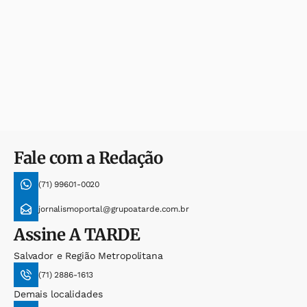
Fale com a Redação
(71) 99601-0020
jornalismoportal@grupoatarde.com.br
Assine
A TARDE
Salvador e Região Metropolitana
(71) 2886-1613
Demais localidades