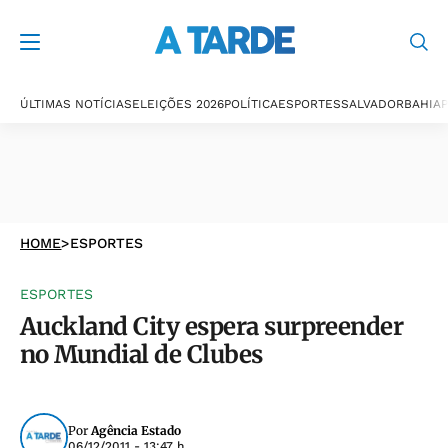
ÚLTIMAS NOTÍCIAS
ELEIÇÕES 2026
POLÍTICA
ESPORTES
SALVADOR
BAHIA
P
HOME
>
ESPORTES
ESPORTES
Auckland City espera surpreender
no Mundial de Clubes
Por
Agência Estado
06/12/2011 - 13:47 h