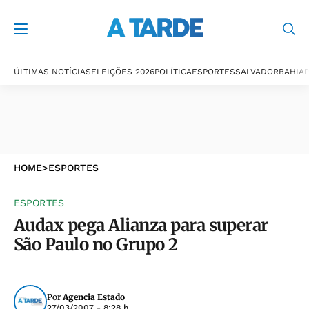
ÚLTIMAS NOTÍCIAS
ELEIÇÕES 2026
POLÍTICA
ESPORTES
SALVADOR
BAHIA
P
HOME
>
ESPORTES
ESPORTES
Audax pega Alianza para superar
São Paulo no Grupo 2
Por
Agencia Estado
27/03/2007 - 8:28 h