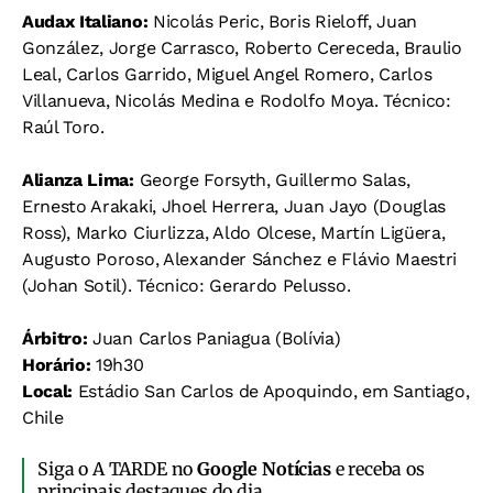
Audax Italiano:
Nicolás Peric, Boris Rieloff, Juan
González, Jorge Carrasco, Roberto Cereceda, Braulio
Leal, Carlos Garrido, Miguel Angel Romero, Carlos
Villanueva, Nicolás Medina e Rodolfo Moya. Técnico:
Raúl Toro.
Alianza Lima:
George Forsyth, Guillermo Salas,
Ernesto Arakaki, Jhoel Herrera, Juan Jayo (Douglas
Ross), Marko Ciurlizza, Aldo Olcese, Martín Ligüera,
Augusto Poroso, Alexander Sánchez e Flávio Maestri
(Johan Sotil). Técnico: Gerardo Pelusso.
Árbitro:
Juan Carlos Paniagua (Bolívia)
Horário:
19h30
Local:
Estádio San Carlos de Apoquindo, em Santiago,
Chile
Siga o A TARDE no
Google Notícias
e receba os
principais destaques do dia.