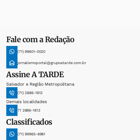
Fale com a Redação
(71) 99601-0020
jornalismoportal@grupoatarde.com.br
Assine
A TARDE
Salvador e Região Metropolitana
(71) 2886-1613
Demais localidades
71 2886-1613
Classificados
(71) 99965-8961