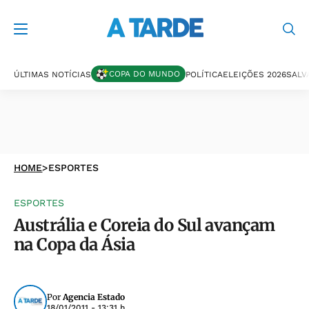
COPA DO MUNDO
ÚLTIMAS NOTÍCIAS
POLÍTICA
ELEIÇÕES 2026
SALV
HOME
>
ESPORTES
ESPORTES
Austrália e Coreia do Sul avançam
na Copa da Ásia
Por
Agencia Estado
18/01/2011 - 13:31 h