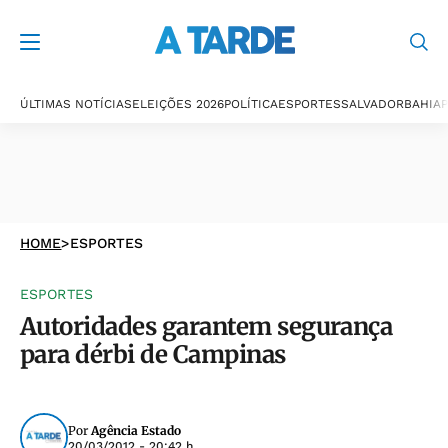
ÚLTIMAS NOTÍCIAS
ELEIÇÕES 2026
POLÍTICA
ESPORTES
SALVADOR
BAHIA
P
HOME
>
ESPORTES
ESPORTES
Autoridades garantem segurança
para dérbi de Campinas
Por
Agência Estado
20/03/2012 - 20:42 h