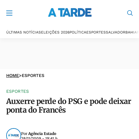
ÚLTIMAS NOTÍCIAS
ELEIÇÕES 2026
POLÍTICA
ESPORTES
SALVADOR
BAHIA
P
HOME
>
ESPORTES
ESPORTES
Auxerre perde do PSG e pode deixar
ponta do Francês
Por
Agência Estado
28/11/2009 - 19:41 h