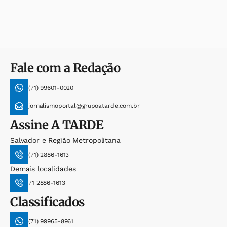
Fale com a Redação
(71) 99601-0020
jornalismoportal@grupoatarde.com.br
Assine
A TARDE
Salvador e Região Metropolitana
(71) 2886-1613
Demais localidades
71 2886-1613
Classificados
(71) 99965-8961